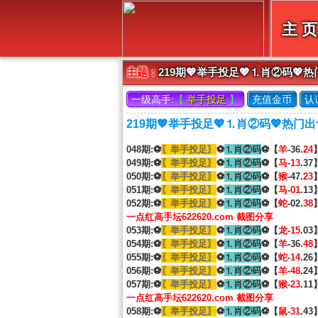
主 页
主题：
219期💖举手投足💖⒈肖②码💖
一级高手:
【
举手投足
】
充值金币
认
219期💖举手投足💖⒈肖②码💖热门
048期:⚽
〖举手投足〗
⚽
⒈肖②码
⚽【
羊
-36.
24
049期:⚽
〖举手投足〗
⚽
⒈肖②码
⚽【
马
-
13
.3
050期:⚽
〖举手投足〗
⚽
⒈肖②码
⚽【
猴
-47.
23
051期:⚽
〖举手投足〗
⚽
⒈肖②码
⚽【
马
-
01
.1
052期:⚽
〖举手投足〗
⚽
⒈肖②码
⚽【
蛇
-02.
38
一点红高手坛622620.com 截图分享
053期:⚽
〖举手投足〗
⚽
⒈肖②码
⚽【
龙
-
15
.0
054期:⚽
〖举手投足〗
⚽
⒈肖②码
⚽【
羊
-36.
48
055期:⚽
〖举手投足〗
⚽
⒈肖②码
⚽【
蛇
-
14
.2
056期:⚽
〖举手投足〗
⚽
⒈肖②码
⚽【
羊
-
48
.2
057期:⚽
〖举手投足〗
⚽
⒈肖②码
⚽【
猴
-
23
.1
一点红高手坛622620.com 截图分享
058期:⚽
〖举手投足〗
⚽
⒈肖②码
⚽【
鼠
-
31
.4