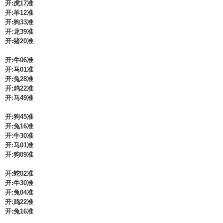
】 开:虎17准
】 开:羊12准
】 开:狗33准
】 开:龙39准
】 开:猪20准
】 开:牛06准
】 开:马01准
】 开:兔28准
4】 开:鸡22准
7】 开:马49准
】 开:狗45准
0】 开:兔16准
】 开:牛30准
】 开:马01准
1】 开:狗09准
】 开:蛇02准
】 开:牛30准
】 开:兔04准
】 开:鸡22准
8】 开:兔16准