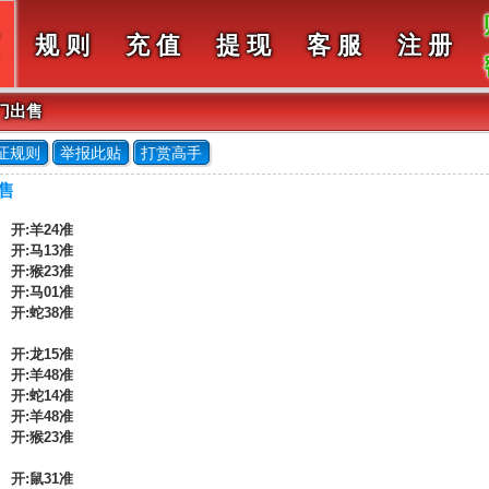
规 则
充 值
提 现
客 服
注 册
热门出售
证规则
举报此贴
打赏高手
出售
】 开:羊24准
7】 开:马13准
】 开:猴23准
3】 开:马01准
】 开:蛇38准
3】 开:龙15准
】 开:羊48准
6】 开:蛇14准
4】 开:羊48准
1】 开:猴23准
3】 开:鼠31准