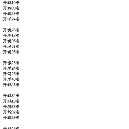
】 开:鸡10准
】 开:狗09准
】 开:虎29准
8】 开:羊24准
0】 开:兔28准
】 开:牛18准
1】 开:虎05准
1】 开:马37准
】 开:虎05准
】 开:猴23准
6】 开:羊24准
7】 开:马25准
6】 开:羊48准
】 开:鸡46准
2】 开:鸡34准
6】 开:鸡10准
1】 开:狗33准
4】 开:蛇02准
7】 开:虎29准
0】 开:鸡46准