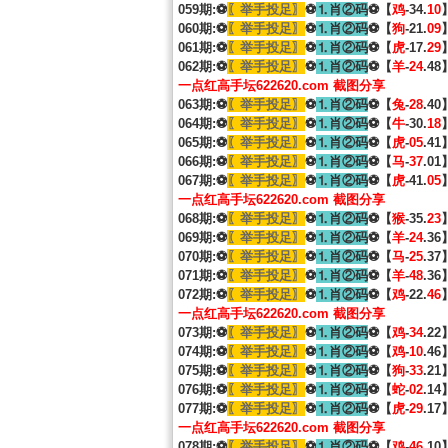
059期:⚽
〖举手投足〗
⚽
⒈肖②码
⚽【
鸡
-34.
10
060期:⚽
〖举手投足〗
⚽
⒈肖②码
⚽【
狗
-21.
09
061期:⚽
〖举手投足〗
⚽
⒈肖②码
⚽【
虎
-17.
29
062期:⚽
〖举手投足〗
⚽
⒈肖②码
⚽【
羊
-
24
.4
一点红高手坛622620.com 截图分享
063期:⚽
〖举手投足〗
⚽
⒈肖②码
⚽【
兔
-
28
.4
064期:⚽
〖举手投足〗
⚽
⒈肖②码
⚽【
牛
-30.
18
065期:⚽
〖举手投足〗
⚽
⒈肖②码
⚽【
虎
-
05
.4
066期:⚽
〖举手投足〗
⚽
⒈肖②码
⚽【
马
-
37
.0
067期:⚽
〖举手投足〗
⚽
⒈肖②码
⚽【
虎
-41.
05
一点红高手坛622620.com 截图分享
068期:⚽
〖举手投足〗
⚽
⒈肖②码
⚽【
猴
-35.
23
069期:⚽
〖举手投足〗
⚽
⒈肖②码
⚽【
羊
-
24
.3
070期:⚽
〖举手投足〗
⚽
⒈肖②码
⚽【
马
-
25
.3
071期:⚽
〖举手投足〗
⚽
⒈肖②码
⚽【
羊
-
48
.3
072期:⚽
〖举手投足〗
⚽
⒈肖②码
⚽【
鸡
-22.
46
一点红高手坛622620.com 截图分享
073期:⚽
〖举手投足〗
⚽
⒈肖②码
⚽【
鸡
-
34
.2
074期:⚽
〖举手投足〗
⚽
⒈肖②码
⚽【
鸡
-
10
.4
075期:⚽
〖举手投足〗
⚽
⒈肖②码
⚽【
狗
-
33
.2
076期:⚽
〖举手投足〗
⚽
⒈肖②码
⚽【
蛇
-
02
.1
077期:⚽
〖举手投足〗
⚽
⒈肖②码
⚽【
虎
-
29
.1
一点红高手坛622620.com 截图分享
078期:⚽
〖举手投足〗
⚽
⒈肖②码
⚽【
鸡
-
46
.1