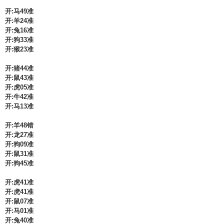
5】 开:马49准
6】 开:羊24准
】 开:兔16准
9】 开:狗33准
1】 开:猴23准
】 开:猪44准
】 开:鼠43准
】 开:虎05准
】 开:牛42准
5】 开:马13准
】 开:羊48错
3】 开:龙27准
5】 开:狗09准
】 开:鼠31准
3】 开:狗45准
】 开:虎41准
5】 开:虎41准
9】 开:鼠07准
】 开:马01准
8】 开:兔40准