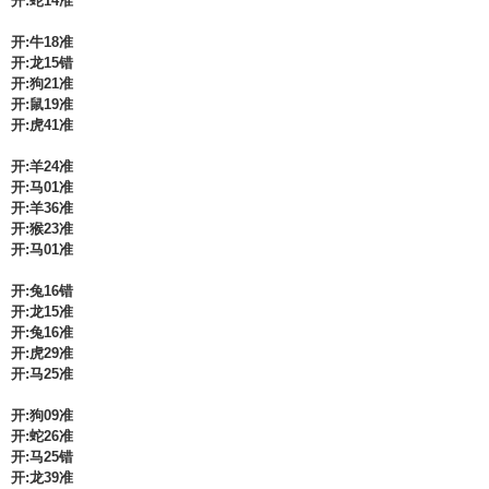
2】 开:蛇14准
2】 开:牛18准
】 开:龙15错
3】 开:狗21准
3】 开:鼠19准
9】 开:虎41准
】 开:羊24准
】 开:马01准
】 开:羊36准
5】 开:猴23准
3】 开:马01准
】 开:兔16错
7】 开:龙15准
】 开:兔16准
1】 开:虎29准
3】 开:马25准
3】 开:狗09准
2】 开:蛇26准
】 开:马25错
3】 开:龙39准