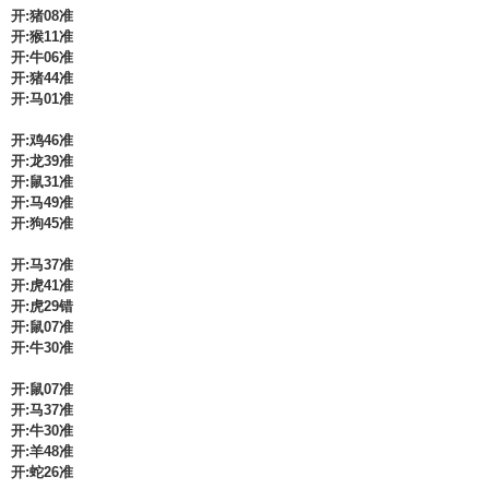
】 开:猪08准
】 开:猴11准
2】 开:牛06准
2】 开:猪44准
3】 开:马01准
4】 开:鸡46准
】 开:龙39准
】 开:鼠31准
】 开:马49准
】 开:狗45准
3】 开:马37准
5】 开:虎41准
】 开:虎29错
1】 开:鼠07准
6】 开:牛30准
】 开:鼠07准
5】 开:马37准
】 开:牛30准
】 开:羊48准
】 开:蛇26准