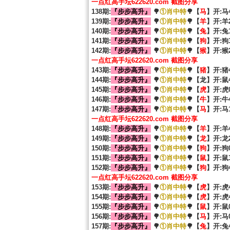
一点红高手坛622620.com 截图分享
138期:
『步步高升』
🌳
①肖中特
🌳【
马
】开:马
139期:
『步步高升』
🌳
①肖中特
🌳【
羊
】开:羊
140期:
『步步高升』
🌳
①肖中特
🌳【
兔
】开:兔
141期:
『步步高升』
🌳
①肖中特
🌳【
狗
】开:狗
142期:
『步步高升』
🌳
①肖中特
🌳【
猴
】开:猴
一点红高手坛622620.com 截图分享
143期:
『步步高升』
🌳
①肖中特
🌳【
猪
】开:猪
144期:
『步步高升』
🌳
①肖中特
🌳【龙】开:鼠
145期:
『步步高升』
🌳
①肖中特
🌳【
虎
】开:虎
146期:
『步步高升』
🌳
①肖中特
🌳【
牛
】开:牛
147期:
『步步高升』
🌳
①肖中特
🌳【
马
】开:马
一点红高手坛622620.com 截图分享
148期:
『步步高升』
🌳
①肖中特
🌳【
羊
】开:羊
149期:
『步步高升』
🌳
①肖中特
🌳【
龙
】开:龙
150期:
『步步高升』
🌳
①肖中特
🌳【
狗
】开:狗
151期:
『步步高升』
🌳
①肖中特
🌳【
鼠
】开:鼠
152期:
『步步高升』
🌳
①肖中特
🌳【
狗
】开:狗
一点红高手坛622620.com 截图分享
153期:
『步步高升』
🌳
①肖中特
🌳【
虎
】开:虎
154期:
『步步高升』
🌳
①肖中特
🌳【
虎
】开:虎
155期:
『步步高升』
🌳
①肖中特
🌳【
鼠
】开:鼠
156期:
『步步高升』
🌳
①肖中特
🌳【
马
】开:马
157期:
『步步高升』
🌳
①肖中特
🌳【
兔
】开:兔