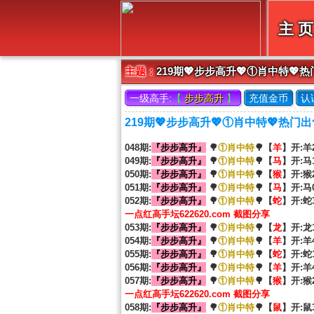
主 页
主题：
219期💖步步高升💖①肖中特💖
一级高手:
【
步步高升
】
充值金币
认
219期💖步步高升💖①肖中特💖热门
048期:
『步步高升』
🌳
①肖中特
🌳【
羊
】开:羊
049期:
『步步高升』
🌳
①肖中特
🌳【
马
】开:马
050期:
『步步高升』
🌳
①肖中特
🌳【
猴
】开:猴
051期:
『步步高升』
🌳
①肖中特
🌳【
马
】开:马
052期:
『步步高升』
🌳
①肖中特
🌳【
蛇
】开:蛇
一点红高手坛622620.com 截图分享
053期:
『步步高升』
🌳
①肖中特
🌳【
龙
】开:龙
054期:
『步步高升』
🌳
①肖中特
🌳【
羊
】开:羊
055期:
『步步高升』
🌳
①肖中特
🌳【
蛇
】开:蛇
056期:
『步步高升』
🌳
①肖中特
🌳【
羊
】开:羊
057期:
『步步高升』
🌳
①肖中特
🌳【
猴
】开:猴
一点红高手坛622620.com 截图分享
058期:
『步步高升』
🌳
①肖中特
🌳【
鼠
】开:鼠