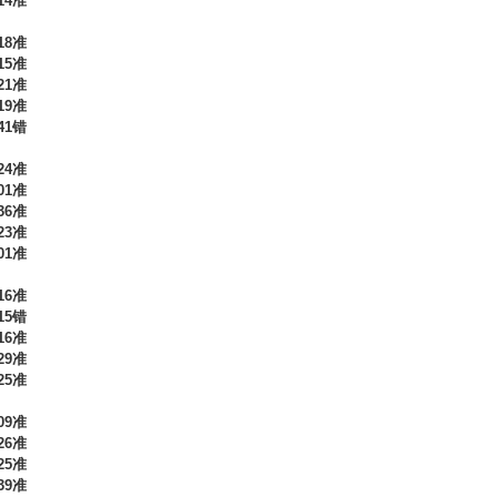
14准
18准
15准
21准
19准
41错
24准
01准
36准
23准
01准
16准
15错
16准
29准
25准
09准
26准
25准
39准