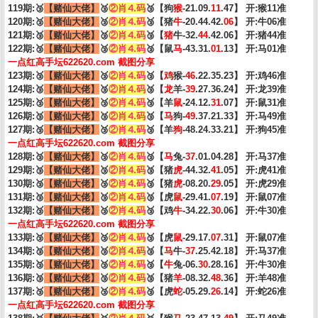
119期:🥉
【赌仙大佬】
🥉
②肖⒋码
🥉【狗
猴
-21.09.
11
.47】 开:猴11准
120期:🥉
【赌仙大佬】
🥉
②肖⒋码
🥉【猪
牛
-20.44.42.
06
】 开:牛06准
121期:🥉
【赌仙大佬】
🥉
②肖⒋码
🥉【
猪
牛-32.
44
.42.06】 开:猪44准
122期:🥉
【赌仙大佬】
🥉
②肖⒋码
🥉【鼠
马
-43.31.
01
.13】 开:马01准
一点红高手坛622620.com 截图分享
123期:🥉
【赌仙大佬】
🥉
②肖⒋码
🥉【
鸡
猴-
46
.22.35.23】 开:鸡46准
124期:🥉
【赌仙大佬】
🥉
②肖⒋码
🥉【
龙
羊-
39
.27.36.24】 开:龙39准
125期:🥉
【赌仙大佬】
🥉
②肖⒋码
🥉【羊
鼠
-24.12.
31
.07】 开:鼠31准
126期:🥉
【赌仙大佬】
🥉
②肖⒋码
🥉【
马
狗-
49
.37.21.33】 开:马49准
127期:🥉
【赌仙大佬】
🥉
②肖⒋码
🥉【羊
狗
-48.24.33.21】 开:狗45准
一点红高手坛622620.com 截图分享
128期:🥉
【赌仙大佬】
🥉
②肖⒋码
🥉【
马
兔-
37
.01.04.28】 开:马37准
129期:🥉
【赌仙大佬】
🥉
②肖⒋码
🥉【猪
虎
-44.32.
41
.05】 开:虎41准
130期:🥉
【赌仙大佬】
🥉
②肖⒋码
🥉【猪
虎
-08.20.
29
.05】 开:虎29准
131期:🥉
【赌仙大佬】
🥉
②肖⒋码
🥉【虎
鼠
-29.41.
07
.19】 开:鼠07准
132期:🥉
【赌仙大佬】
🥉
②肖⒋码
🥉【鸡
牛
-34.22.
30
.06】 开:牛30准
一点红高手坛622620.com 截图分享
133期:🥉
【赌仙大佬】
🥉
②肖⒋码
🥉【虎
鼠
-29.17.
07
.31】 开:鼠07准
134期:🥉
【赌仙大佬】
🥉
②肖⒋码
🥉【
马
牛-
37
.25.42.18】 开:马37准
135期:🥉
【赌仙大佬】
🥉
②肖⒋码
🥉【
牛
兔-06.
30
.28.16】 开:牛30准
136期:🥉
【赌仙大佬】
🥉
②肖⒋码
🥉【猪
羊
-08.32.
48
.36】 开:羊48准
137期:🥉
【赌仙大佬】
🥉
②肖⒋码
🥉【虎
蛇
-05.29.
26
.14】 开:蛇26准
一点红高手坛622620.com 截图分享