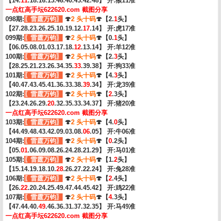
【14.
11
.18.16.13.46.40.43.42.48】 开:猴11准
一点红高手坛622620.com 截图分享
098期:
〖雷霆万钧〗
🍄
2 头十码
🍄【2.
1
头】
【27.28.23.26.25.10.19.12.
17
.14】 开:虎17准
099期:
〖雷霆万钧〗
🍄
2 头十码
🍄【0.
1
头】
【06.05.08.01.03.17.18.
12
.13.14】 开:羊12准
100期:
〖雷霆万钧〗
🍄
2 头十码
🍄【2.
3
头】
【28.25.21.23.26.34.35.
33
.39.38】 开:狗33准
101期:
〖雷霆万钧〗
🍄
2 头十码
🍄【4.
3
头】
【40.47.43.45.41.36.33.38.
39
.34】 开:龙39准
102期:
〖雷霆万钧〗
🍄
2 头十码
🍄【
2
.3头】
【23.24.26.29.
20
.32.35.33.34.37】 开:猪20准
一点红高手坛622620.com 截图分享
103期:
〖雷霆万钧〗
🍄
2 头十码
🍄【4.
0
头】
【44.49.48.43.42.09.03.08.
06
.05】 开:牛06准
104期:
〖雷霆万钧〗
🍄
2 头十码
🍄【
0
.2头】
【05.
01
.06.09.08.26.24.28.21.29】 开:马01准
105期:
〖雷霆万钧〗
🍄
2 头十码
🍄【1.
2
头】
【15.14.19.18.10.
28
.26.27.22.24】 开:兔28准
106期:
〖雷霆万钧〗
🍄
2 头十码
🍄【
2
.4头】
【26.
22
.20.24.25.49.47.44.45.42】 开:鸡22准
107期:
〖雷霆万钧〗
🍄
2 头十码
🍄【
4
.3头】
【47.44.40.
49
.46.36.31.37.32.35】 开:马49准
一点红高手坛622620.com 截图分享