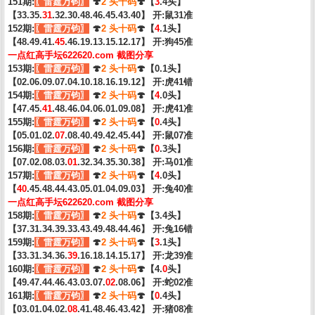
151期:
〖雷霆万钧〗
🍄
2 头十码
🍄【
3
.4头】
【33.35.
31
.32.30.48.46.45.43.40】 开:鼠31准
152期:
〖雷霆万钧〗
🍄
2 头十码
🍄【
4
.1头】
【48.49.41.
45
.46.19.13.15.12.17】 开:狗45准
一点红高手坛622620.com 截图分享
153期:
〖雷霆万钧〗
🍄
2 头十码
🍄【0.1头】
【02.06.09.07.04.10.18.16.19.12】 开:虎41错
154期:
〖雷霆万钧〗
🍄
2 头十码
🍄【
4
.0头】
【47.45.
41
.48.46.04.06.01.09.08】 开:虎41准
155期:
〖雷霆万钧〗
🍄
2 头十码
🍄【
0
.4头】
【05.01.02.
07
.08.40.49.42.45.44】 开:鼠07准
156期:
〖雷霆万钧〗
🍄
2 头十码
🍄【
0
.3头】
【07.02.08.03.
01
.32.34.35.30.38】 开:马01准
157期:
〖雷霆万钧〗
🍄
2 头十码
🍄【
4
.0头】
【
40
.45.48.44.43.05.01.04.09.03】 开:兔40准
一点红高手坛622620.com 截图分享
158期:
〖雷霆万钧〗
🍄
2 头十码
🍄【3.4头】
【37.31.34.39.33.43.49.48.44.46】 开:兔16错
159期:
〖雷霆万钧〗
🍄
2 头十码
🍄【
3
.1头】
【33.31.34.36.
39
.16.18.14.15.17】 开:龙39准
160期:
〖雷霆万钧〗
🍄
2 头十码
🍄【4.
0
头】
【49.47.44.46.43.03.07.
02
.08.06】 开:蛇02准
161期:
〖雷霆万钧〗
🍄
2 头十码
🍄【
0
.4头】
【03.01.04.02.
08
.41.48.46.43.42】 开:猪08准