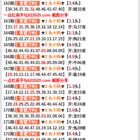
162期:
〖雷霆万钧〗
🍄
2 头十码
🍄【
3
.4头】
【30.34.37.31.
32
.48.46.43.47.40】 开:猪32准
一点红高手坛622620.com 截图分享
163期:
〖雷霆万钧〗
🍄
2 头十码
🍄【
3
.1头】
【33.
37
.31.35.38.19.16.18.12.14】 开:马37准
164期:
〖雷霆万钧〗
🍄
2 头十码
🍄【
2
.1头】
【26.25.22.27.
21
.19.10.13.17.15】 开:狗21准
165期:
〖雷霆万钧〗
🍄
2 头十码
🍄【4.
0
头】
【46.42.44.43.41.07.
03
.08.04.09】 开:龙03准
166期:
〖雷霆万钧〗
🍄
2 头十码
🍄【4.
0
头】
【48.46.41.45.44.01.
06
.05.09.08】 开:牛06准
167期:
〖雷霆万钧〗
🍄
2 头十码
🍄【
1
.4头】
【
19
.15.13.11.17.48.44.47.45.42】 开:鼠19准
一点红高手坛622620.com 截图分享
168期:
〖雷霆万钧〗
🍄
2 头十码
🍄【
1
.3头】
【17.14.12.11.
15
.39.38.31.30.33】 开:龙15准
169期:
〖雷霆万钧〗
🍄
2 头十码
🍄【
2
.4头】
【20.
24
.29.25.22.49.46.40.44.42】 开:羊24准
170期:
〖雷霆万钧〗
🍄
2 头十码
🍄【3.
0
头】
【38.30.39.36.35.02.
03
.01.08.06】 开:龙03准
171期:
〖雷霆万钧〗
🍄
2 头十码
🍄【4.1头】
【46.43.42.40.47.10.19.14.12.15】 开:兔28错
172期:
〖雷霆万钧〗
🍄
2 头十码
🍄【0.
4
头】
【07.08.02.05.01.
44
.48.46.45.43】 开:猪44准