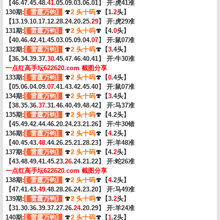
【46.47.45.48.
41
.05.09.03.06.01】 开:虎41准
130期:
〖雷霆万钧〗
🍄
2 头十码
🍄【1.
2
头】
【13.19.10.17.12.28.24.20.25.
29
】 开:虎29准
131期:
〖雷霆万钧〗
🍄
2 头十码
🍄【4.
0
头】
【40.46.42.41.45.03.05.09.04.
07
】 开:鼠07准
132期:
〖雷霆万钧〗
🍄
2 头十码
🍄【
3
.4头】
【36.34.39.37.
30
.45.47.46.40.41】 开:牛30准
一点红高手坛622620.com 截图分享
133期:
〖雷霆万钧〗
🍄
2 头十码
🍄【
0
.4头】
【05.06.04.09.
07
.41.43.42.45.40】 开:鼠07准
134期:
〖雷霆万钧〗
🍄
2 头十码
🍄【
3
.4头】
【38.35.36.
37
.31.46.40.49.48.42】 开:马37准
135期:
〖雷霆万钧〗
🍄
2 头十码
🍄【4.2头】
【45.49.42.44.46.20.24.23.21.26】 开:牛30错
136期:
〖雷霆万钧〗
🍄
2 头十码
🍄【
4
.2头】
【40.45.43.
48
.44.26.25.21.28.23】 开:羊48准
137期:
〖雷霆万钧〗
🍄
2 头十码
🍄【4.
2
头】
【43.48.49.41.45.23.
26
.24.21.22】 开:蛇26准
一点红高手坛622620.com 截图分享
138期:
〖雷霆万钧〗
🍄
2 头十码
🍄【
4
.2头】
【47.41.43.
49
.48.28.26.24.23.20】 开:马49准
139期:
〖雷霆万钧〗
🍄
2 头十码
🍄【3.
2
头】
【31.30.36.39.37.27.26.
24
.20.29】 开:羊24准
140期:
〖雷霆万钧〗
🍄
2 头十码
🍄【
1
.2头】