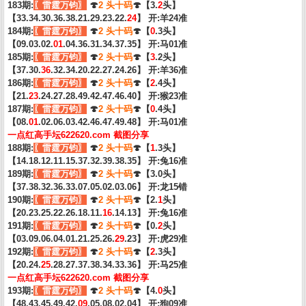
183期:
〖雷霆万钧〗
🍄
2 头十码
🍄【3.
2
头】
【33.34.30.36.38.21.29.23.22.
24
】 开:羊24准
184期:
〖雷霆万钧〗
🍄
2 头十码
🍄【
0
.3头】
【09.03.02.
01
.04.36.31.34.37.35】 开:马01准
185期:
〖雷霆万钧〗
🍄
2 头十码
🍄【
3
.2头】
【37.30.
36
.32.34.20.22.27.24.26】 开:羊36准
186期:
〖雷霆万钧〗
🍄
2 头十码
🍄【
2
.4头】
【21.
23
.24.27.28.49.42.47.46.40】 开:猴23准
187期:
〖雷霆万钧〗
🍄
2 头十码
🍄【
0
.4头】
【08.
01
.02.06.03.42.46.47.49.48】 开:马01准
一点红高手坛622620.com 截图分享
188期:
〖雷霆万钧〗
🍄
2 头十码
🍄【
1
.3头】
【14.18.12.11.15.37.32.39.38.35】 开:兔16准
189期:
〖雷霆万钧〗
🍄
2 头十码
🍄【3.0头】
【37.38.32.36.33.07.05.02.03.06】 开:龙15错
190期:
〖雷霆万钧〗
🍄
2 头十码
🍄【2.
1
头】
【20.23.25.22.26.18.11.
16
.14.13】 开:兔16准
191期:
〖雷霆万钧〗
🍄
2 头十码
🍄【0.
2
头】
【03.09.06.04.01.21.25.26.
29
.23】 开:虎29准
192期:
〖雷霆万钧〗
🍄
2 头十码
🍄【
2
.3头】
【20.24.
25
.28.27.37.38.34.33.36】 开:马25准
一点红高手坛622620.com 截图分享
193期:
〖雷霆万钧〗
🍄
2 头十码
🍄【4.
0
头】
【48.43.45.49.42.
09
.05.08.02.04】 开:狗09准