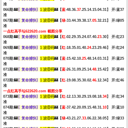
准
066期:🏰
〖复命捕快〗
1 波⑧码
🏰【
蓝
-48.36.
37
.25.14.15.04.31】 开:蓝37
准
067期:🏰
〖复命捕快〗
1 波⑧码
🏰【
绿
-33.44.39.38.17.
05
.32.21】 开:绿05
准
一点红高手坛622620.com 截图分享
068期:🏰
〖复命捕快〗
1 波⑧码
🏰【
红
-02.29.35.24.07.40.
23
.30】 开:红23
准
069期:🏰
〖复命捕快〗
1 波⑧码
🏰【
红
-18.35.01.40.
24
.23.29.46】 开:红24
准
070期:🏰
〖复命捕快〗
1 波⑧码
🏰【
蓝
-15.42.10.
25
.48.14.03.31】 开:蓝25
准
071期:🏰
〖复命捕快〗
1 波⑧码
🏰【
蓝
-26.31.09.25.14.
48
.15.42】 开:蓝48
准
072期:🏰
〖复命捕快〗
1 波⑧码
🏰【
红
-19.08.35.30.02.
46
.12.34】 开:红46
准
一点红高手坛622620.com 截图分享
073期:🏰
〖复命捕快〗
1 波⑧码
🏰【
红
-12.13.30.29.19.08.18.
34
】 开:红34
准
074期:🏰
〖复命捕快〗
1 波⑧码
🏰【
蓝
-37.42.20.09.15.48.31.
10
】 开:蓝10
准
075期:🏰
〖复命捕快〗
1 波⑧码
🏰【
绿
-43.21.27.
33
.06.22.38.05】 开:绿33
准