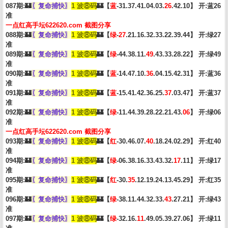
087期:🏰
〖复命捕快〗
1 波⑧码
🏰【
蓝
-31.37.41.04.03.
26
.42.10】 开:蓝26
准
一点红高手坛622620.com 截图分享
088期:🏰
〖复命捕快〗
1 波⑧码
🏰【
绿
-
27
.21.16.32.33.22.39.44】 开:绿27
准
089期:🏰
〖复命捕快〗
1 波⑧码
🏰【
绿
-44.38.11.
49
.43.33.28.22】 开:绿49
准
090期:🏰
〖复命捕快〗
1 波⑧码
🏰【
蓝
-14.47.10.
36
.04.15.42.31】 开:蓝36
准
091期:🏰
〖复命捕快〗
1 波⑧码
🏰【
蓝
-15.41.42.36.25.
37
.03.47】 开:蓝37
准
092期:🏰
〖复命捕快〗
1 波⑧码
🏰【
绿
-11.44.39.28.22.21.43.
06
】 开:绿06
准
一点红高手坛622620.com 截图分享
093期:🏰
〖复命捕快〗
1 波⑧码
🏰【
红
-30.46.07.
40
.18.24.02.29】 开:红40
准
094期:🏰
〖复命捕快〗
1 波⑧码
🏰【
绿
-06.38.16.33.43.32.
17
.11】 开:绿17
准
095期:🏰
〖复命捕快〗
1 波⑧码
🏰【
红
-30.
35
.12.19.24.13.45.29】 开:红35
准
096期:🏰
〖复命捕快〗
1 波⑧码
🏰【
绿
-38.11.44.32.33.
43
.27.21】 开:绿43
准
097期:🏰
〖复命捕快〗
1 波⑧码
🏰【
绿
-32.16.
11
.49.05.39.27.06】 开:绿11