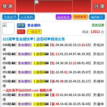
登 录
注 册
充值金币
认证规则
返回首页
关闭本页
编辑帖子
复命捕快
历史记录
作者
11511
级别
一级高手
阅读:
次
221期💖复命捕快💖1 波⑧码💖精准出售
048期:🏰
〖复命捕快〗
1 波⑧码
🏰【
红
-30.08.18.02.19.13.
24
.23】 开:红24
准
049期:🏰
〖复命捕快〗
1 波⑧码
🏰【
红
-
13
.01.23.24.07.46.19.30】 开:红13
准
050期:🏰
〖复命捕快〗
1 波⑧码
🏰【
红
-34.30.18.12.
23
.08.01.45】 开:红23
准
051期:🏰
〖复命捕快〗
1 波⑧码
🏰【
红
-12.45.
01
.34.19.40.35.07】 开:红01
准
052期:🏰
〖复命捕快〗
1 波⑧码
🏰【
绿
-49.
38
.28.22.44.21.16.17】 开:绿38
准
一点红高手坛622620.com 截图分享
053期:🏰
〖复命捕快〗
1 波⑧码
🏰【
蓝
-
15
.41.04.48.14.10.42.25】 开:蓝15
准
054期:🏰
〖复命捕快〗
1 波⑧码
🏰【
蓝
-
48
.14.42.26.10.25.36.04】 开:蓝48