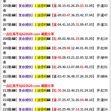
准
205期:🏰
〖复命捕快〗
1 波⑧码
🏰【
蓝
-36.15.41.26.25.
03
.31.09】 开:蓝03
准
206期:🏰
〖复命捕快〗
1 波⑧码
🏰【
蓝
-09.03.
47
.36.25.42.37.04】 开:蓝47
准
207期:🏰
〖复命捕快〗
1 波⑧码
🏰【
蓝
-04.41.10.25.
31
.09.47.03】 开:蓝31
准
一点红高手坛622620.com 截图分享
208期:🏰
〖复命捕快〗
1 波⑧码
🏰【
红
-45.02.40.01.
19
.08.35.29】 开:红19
准
209期:🏰
〖复命捕快〗
1 波⑧码
🏰【
红
-34.29.
08
.12.40.01.45.19】 开:红08
准
210期:🏰
〖复命捕快〗
1 波⑧码
🏰【
绿
-
49
.28.43.21.22.05.32.38】 开:绿49
准
211期:🏰
〖复命捕快〗
1 波⑧码
🏰【
红
-29.40.13.07.08.
01
.45.23】 开:红01
准
212期:🏰
〖复命捕快〗
1 波⑧码
🏰【蓝-03.47.36.48.37.26.10.20】 开:绿06
错
一点红高手坛622620.com 截图分享
213期:🏰
〖复命捕快〗
1 波⑧码
🏰【
红
-
35
.34.12.40.23.01.24.18】 开:红35
准
214期:🏰
〖复命捕快〗
1 波⑧码
🏰【
蓝
-37.25.47.31.26.
04
.48.10】 开:蓝04
准
215期:🏰
〖复命捕快〗
1 波⑧码
🏰【
蓝
-03.25.48.37.
14
.31.04.26】 开:蓝14