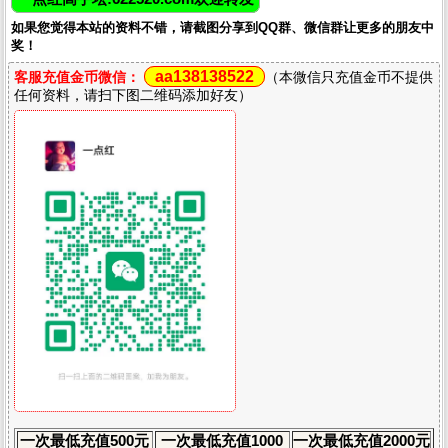
如果您觉得本站的资料不错，请截图分享到QQ群、微信群让更多的朋友中
奖！
aa138138522
客服充值金币微信：
（本微信只充值金币不提供
任何资料，请扫下图二维码添加好友）
一次最低充值500元
一次最低充值1000
一次最低充值2000元