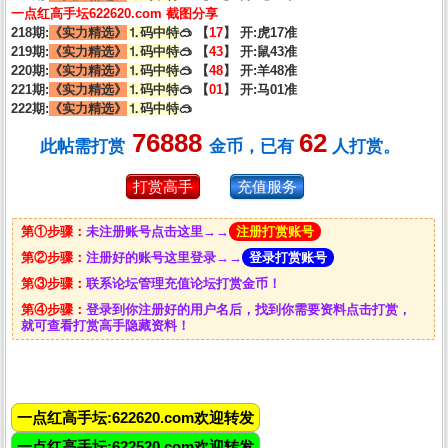
一点红高手坛622620.com 截图分享
218期:
《实力精选》
⒈码中特
🥽 【
17
】 开:虎17准
219期:
《实力精选》
⒈码中特
🥽 【
43
】 开:鼠43准
220期:
《实力精选》
⒈码中特
🥽 【
48
】 开:羊48准
221期:
《实力精选》
⒈码中特
🥽 【
01
】 开:马01准
222期:
《实力精选》
⒈码中特
🥽
76888
62
此帖需打赏
金币，已有
人打赏。
打赏高手
充值服务
第①步骤：
未注册账号点击这里→→
注册打赏账号
第②步骤：
注册好的账号这里登录→→
登录打赏账号
第③步骤：
联系论坛管理充值论坛打赏金币！
第④步骤：
登录到你注册好的用户名后，找到你需要资料点击打赏，
就可查看打赏高手隐藏资料！
一点红高手坛:622620.com欢迎转发
一点红高手坛:622520.com欢迎转发