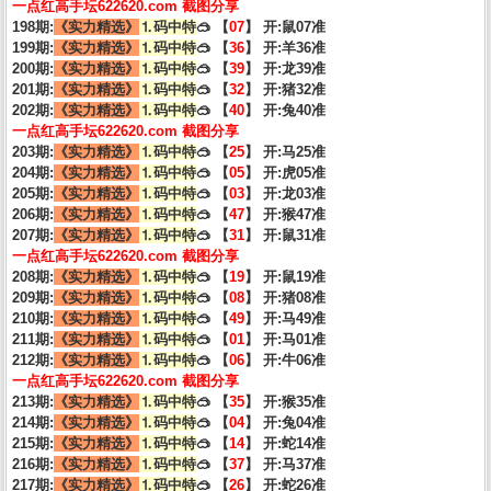
一点红高手坛622620.com 截图分享
198期:
《实力精选》
⒈码中特
🥽 【
07
】 开:鼠07准
199期:
《实力精选》
⒈码中特
🥽 【
36
】 开:羊36准
200期:
《实力精选》
⒈码中特
🥽 【
39
】 开:龙39准
201期:
《实力精选》
⒈码中特
🥽 【
32
】 开:猪32准
202期:
《实力精选》
⒈码中特
🥽 【
40
】 开:兔40准
一点红高手坛622620.com 截图分享
203期:
《实力精选》
⒈码中特
🥽 【
25
】 开:马25准
204期:
《实力精选》
⒈码中特
🥽 【
05
】 开:虎05准
205期:
《实力精选》
⒈码中特
🥽 【
03
】 开:龙03准
206期:
《实力精选》
⒈码中特
🥽 【
47
】 开:猴47准
207期:
《实力精选》
⒈码中特
🥽 【
31
】 开:鼠31准
一点红高手坛622620.com 截图分享
208期:
《实力精选》
⒈码中特
🥽 【
19
】 开:鼠19准
209期:
《实力精选》
⒈码中特
🥽 【
08
】 开:猪08准
210期:
《实力精选》
⒈码中特
🥽 【
49
】 开:马49准
211期:
《实力精选》
⒈码中特
🥽 【
01
】 开:马01准
212期:
《实力精选》
⒈码中特
🥽 【
06
】 开:牛06准
一点红高手坛622620.com 截图分享
213期:
《实力精选》
⒈码中特
🥽 【
35
】 开:猴35准
214期:
《实力精选》
⒈码中特
🥽 【
04
】 开:兔04准
215期:
《实力精选》
⒈码中特
🥽 【
14
】 开:蛇14准
216期:
《实力精选》
⒈码中特
🥽 【
37
】 开:马37准
217期:
《实力精选》
⒈码中特
🥽 【
26
】 开:蛇26准