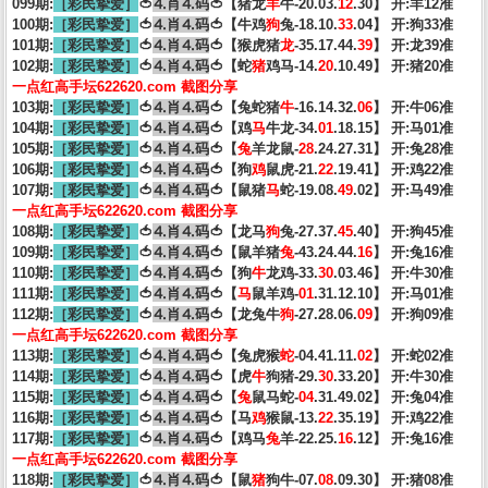
099期:
［彩民挚爱］
🍅
⒋肖⒋码
🍅【猪龙
羊
牛-20.03.
12
.30】 开:羊12准
100期:
［彩民挚爱］
🍅
⒋肖⒋码
🍅【牛鸡
狗
兔-18.10.
33
.04】 开:狗33准
101期:
［彩民挚爱］
🍅
⒋肖⒋码
🍅【猴虎猪
龙
-35.17.44.
39
】 开:龙39准
102期:
［彩民挚爱］
🍅
⒋肖⒋码
🍅【蛇
猪
鸡马-14.
20
.10.49】 开:猪20准
一点红高手坛622620.com 截图分享
103期:
［彩民挚爱］
🍅
⒋肖⒋码
🍅【兔蛇猪
牛
-16.14.32.
06
】 开:牛06准
104期:
［彩民挚爱］
🍅
⒋肖⒋码
🍅【鸡
马
牛龙-34.
01
.18.15】 开:马01准
105期:
［彩民挚爱］
🍅
⒋肖⒋码
🍅【
兔
羊龙鼠-
28
.24.27.31】 开:兔28准
106期:
［彩民挚爱］
🍅
⒋肖⒋码
🍅【狗
鸡
鼠虎-21.
22
.19.41】 开:鸡22准
107期:
［彩民挚爱］
🍅
⒋肖⒋码
🍅【鼠猪
马
蛇-19.08.
49
.02】 开:马49准
一点红高手坛622620.com 截图分享
108期:
［彩民挚爱］
🍅
⒋肖⒋码
🍅【龙马
狗
兔-27.37.
45
.40】 开:狗45准
109期:
［彩民挚爱］
🍅
⒋肖⒋码
🍅【鼠羊猪
兔
-43.24.44.
16
】 开:兔16准
110期:
［彩民挚爱］
🍅
⒋肖⒋码
🍅【狗
牛
龙鸡-33.
30
.03.46】 开:牛30准
111期:
［彩民挚爱］
🍅
⒋肖⒋码
🍅【
马
鼠羊鸡-
01
.31.12.10】 开:马01准
112期:
［彩民挚爱］
🍅
⒋肖⒋码
🍅【龙兔牛
狗
-27.28.06.
09
】 开:狗09准
一点红高手坛622620.com 截图分享
113期:
［彩民挚爱］
🍅
⒋肖⒋码
🍅【兔虎猴
蛇
-04.41.11.
02
】 开:蛇02准
114期:
［彩民挚爱］
🍅
⒋肖⒋码
🍅【虎
牛
狗猪-29.
30
.33.20】 开:牛30准
115期:
［彩民挚爱］
🍅
⒋肖⒋码
🍅【
兔
鼠马蛇-
04
.31.49.02】 开:兔04准
116期:
［彩民挚爱］
🍅
⒋肖⒋码
🍅【马
鸡
猴鼠-13.
22
.35.19】 开:鸡22准
117期:
［彩民挚爱］
🍅
⒋肖⒋码
🍅【鸡马
兔
羊-22.25.
16
.12】 开:兔16准
一点红高手坛622620.com 截图分享
118期:
［彩民挚爱］
🍅
⒋肖⒋码
🍅【鼠
猪
狗牛-07.
08
.09.30】 开:猪08准