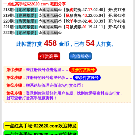
一点红高手坛622620.com 截图分享
218期:
［彩民挚爱］
🍅
⒋肖⒋码
🍅【猴
虎
蛇兔-47.
17
.02.40】 开:虎17准
219期:
［彩民挚爱］
🍅
⒋肖⒋码
🍅【
鼠
猪虎兔-
43
.32.05.04】 开:鼠43准
220期:
［彩民挚爱］
🍅
⒋肖⒋码
🍅【蛇
羊
牛龙-02.
48
.30.39】 开:羊48准
221期:
［彩民挚爱］
🍅
⒋肖⒋码
🍅【
马
鼠虎猴-
01
.19.41.11】 开:马01准
222期:
［彩民挚爱］
🍅
⒋肖⒋码
🍅
458
54
此帖需打赏
金币，已有
人打赏。
打赏高手
充值服务
第①步骤：
未注册账号点击这里→→
注册打赏账号
第②步骤：
注册好的账号这里登录→→
登录打赏账号
第③步骤：
联系论坛管理充值论坛打赏金币！
第④步骤：
登录到你注册好的用户名后，找到你需要资料点击打赏，
就可查看打赏高手隐藏资料！
一点红高手坛:622620.com欢迎转发
一点红高手坛:622520.com欢迎转发