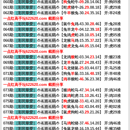
060期:
［彩民挚爱］
🍅
⒋肖⒋码
🍅【
狗
兔蛇牛-
09
.28.14.06】 开:狗09准
061期:
［彩民挚爱］
🍅
⒋肖⒋码
🍅【蛇
虎
猪牛-26.
29
.08.18】 开:虎29准
062期:
［彩民挚爱］
🍅
⒋肖⒋码
🍅【牛
羊
猴兔-30.
24
.35.16】 开:羊24准
一点红高手坛622620.com 截图分享
063期:
［彩民挚爱］
🍅
⒋肖⒋码
🍅【鼠牛
兔
鸡-43.30.
28
.46】 开:兔28准
064期:
［彩民挚爱］
🍅
⒋肖⒋码
🍅【兔羊龙
牛
-04.12.39.
18
】 开:牛18准
065期:
［彩民挚爱］
🍅
⒋肖⒋码
🍅【兔鸡
虎
蛇-28.10.
05
.14】 开:虎05准
066期:
［彩民挚爱］
🍅
⒋肖⒋码
🍅【龙猴
马
鸡-15.35.
37
.22】 开:马37准
067期:
［彩民挚爱］
🍅
⒋肖⒋码
🍅【猪
虎
龙兔-44.
05
.15.04】 开:虎05准
一点红高手坛622620.com 截图分享
068期:
［彩民挚爱］
🍅
⒋肖⒋码
🍅【龙鸡
猴
蛇-03.34.
23
.14】 开:猴23准
069期:
［彩民挚爱］
🍅
⒋肖⒋码
🍅【龙
羊
兔鼠-27.
24
.28.43】 开:羊24准
070期:
［彩民挚爱］
🍅
⒋肖⒋码
🍅【
马
龙猪鼠-
25
.03.44.07】 开:马25准
071期:
［彩民挚爱］
🍅
⒋肖⒋码
🍅【狗兔
羊
鼠-33.16.
48
.19】 开:羊48准
072期:
［彩民挚爱］
🍅
⒋肖⒋码
🍅【
鸡
羊猴蛇-
46
.36.23.38】 开:鸡46准
一点红高手坛622620.com 截图分享
073期:
［彩民挚爱］
🍅
⒋肖⒋码
🍅【猴
鸡
蛇马-47.
34
.14.49】 开:鸡34准
074期:
［彩民挚爱］
🍅
⒋肖⒋码
🍅【鼠
鸡
蛇虎-31.
10
.26.41】 开:鸡10准
075期:
［彩民挚爱］
🍅
⒋肖⒋码
🍅【
狗
虎鼠猪-
33
.41.43.20】 开:狗33准
076期:
［彩民挚爱］
🍅
⒋肖⒋码
🍅【
蛇
鼠兔马-
02
.43.04.49】 开:蛇02准
077期:
［彩民挚爱］
🍅
⒋肖⒋码
🍅【鼠
虎
狗蛇-43.
29
.21.26】 开:虎29准
一点红高手坛622620.com 截图分享
078期:
［彩民挚爱］
🍅
⒋肖⒋码
🍅【马
鸡
蛇猪-37.
46
.14.20】 开:鸡46准
079期:
［彩民挚爱］
🍅
⒋肖⒋码
🍅【兔鼠龙猪-16.19.15.44】 开:猴35错