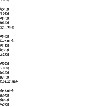
:？00错
:蛇26准
:牛06准
:鸡10准
:鸡34准
龙15.39准
:鸡46准
马25.01准
:虎41准
:蛇38准
:龙27准
:虎05准
:？00错
:蛇14准
:兔16准
马01.37.25准
狗45.09准
:兔04准
:狗09准
:马37准