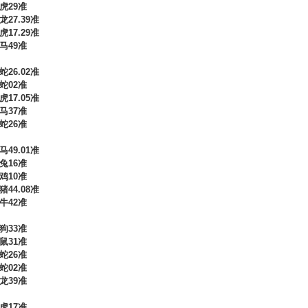
:虎29准
龙27.39准
虎17.29准
:马49准
蛇26.02准
:蛇02准
虎17.05准
:马37准
:蛇26准
马49.01准
:兔16准
:鸡10准
猪44.08准
:牛42准
:狗33准
:鼠31准
:蛇26准
:蛇02准
:龙39准
:虎17准