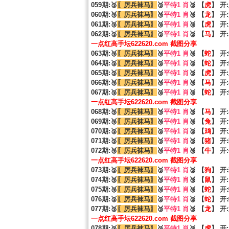
059期:🥉
〖厉兵袜马〗
🥉
平特1 肖
🥉 【
虎
】 开
060期:🥉
〖厉兵袜马〗
🥉
平特1 肖
🥉 【
龙
】 开:
061期:🥉
〖厉兵袜马〗
🥉
平特1 肖
🥉 【
虎
】 开:
062期:🥉
〖厉兵袜马〗
🥉
平特1 肖
🥉 【
马
】 开
一点红高手坛622620.com 截图分享
063期:🥉
〖厉兵袜马〗
🥉
平特1 肖
🥉 【
蛇
】 开:
064期:🥉
〖厉兵袜马〗
🥉
平特1 肖
🥉 【
蛇
】 开
065期:🥉
〖厉兵袜马〗
🥉
平特1 肖
🥉 【
虎
】 开:
066期:🥉
〖厉兵袜马〗
🥉
平特1 肖
🥉 【
马
】 开
067期:🥉
〖厉兵袜马〗
🥉
平特1 肖
🥉 【
蛇
】 开
一点红高手坛622620.com 截图分享
068期:🥉
〖厉兵袜马〗
🥉
平特1 肖
🥉 【
马
】 开:
069期:🥉
〖厉兵袜马〗
🥉
平特1 肖
🥉 【
兔
】 开
070期:🥉
〖厉兵袜马〗
🥉
平特1 肖
🥉 【
鸡
】 开
071期:🥉
〖厉兵袜马〗
🥉
平特1 肖
🥉 【
猪
】 开:
072期:🥉
〖厉兵袜马〗
🥉
平特1 肖
🥉 【
牛
】 开
一点红高手坛622620.com 截图分享
073期:🥉
〖厉兵袜马〗
🥉
平特1 肖
🥉 【
狗
】 开
074期:🥉
〖厉兵袜马〗
🥉
平特1 肖
🥉 【
鼠
】 开
075期:🥉
〖厉兵袜马〗
🥉
平特1 肖
🥉 【
蛇
】 开
076期:🥉
〖厉兵袜马〗
🥉
平特1 肖
🥉 【
蛇
】 开
077期:🥉
〖厉兵袜马〗
🥉
平特1 肖
🥉 【
龙
】 开
一点红高手坛622620.com 截图分享
078期:🥉
〖厉兵袜马〗
🥉
平特1 肖
🥉 【
虎
】 开