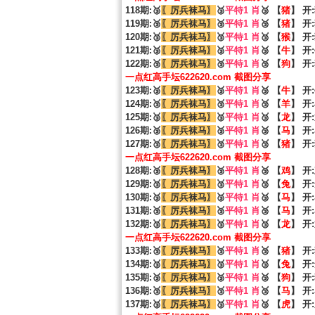
118期:🥉
〖厉兵袜马〗
🥉
平特1 肖
🥉 【
猪
】 开
119期:🥉
〖厉兵袜马〗
🥉
平特1 肖
🥉 【
猪
】 开
120期:🥉
〖厉兵袜马〗
🥉
平特1 肖
🥉 【
猴
】 开
121期:🥉
〖厉兵袜马〗
🥉
平特1 肖
🥉 【
牛
】 开
122期:🥉
〖厉兵袜马〗
🥉
平特1 肖
🥉 【
狗
】 开
一点红高手坛622620.com 截图分享
123期:🥉
〖厉兵袜马〗
🥉
平特1 肖
🥉 【
牛
】 开
124期:🥉
〖厉兵袜马〗
🥉
平特1 肖
🥉 【
羊
】 开
125期:🥉
〖厉兵袜马〗
🥉
平特1 肖
🥉 【
龙
】 开
126期:🥉
〖厉兵袜马〗
🥉
平特1 肖
🥉 【
马
】 开:
127期:🥉
〖厉兵袜马〗
🥉
平特1 肖
🥉 【
猪
】 开
一点红高手坛622620.com 截图分享
128期:🥉
〖厉兵袜马〗
🥉
平特1 肖
🥉 【
鸡
】 开
129期:🥉
〖厉兵袜马〗
🥉
平特1 肖
🥉 【
兔
】 开
130期:🥉
〖厉兵袜马〗
🥉
平特1 肖
🥉 【
马
】 开
131期:🥉
〖厉兵袜马〗
🥉
平特1 肖
🥉 【
马
】 开:
132期:🥉
〖厉兵袜马〗
🥉
平特1 肖
🥉 【
龙
】 开
一点红高手坛622620.com 截图分享
133期:🥉
〖厉兵袜马〗
🥉
平特1 肖
🥉 【
猪
】 开
134期:🥉
〖厉兵袜马〗
🥉
平特1 肖
🥉 【
兔
】 开
135期:🥉
〖厉兵袜马〗
🥉
平特1 肖
🥉 【
狗
】 开
136期:🥉
〖厉兵袜马〗
🥉
平特1 肖
🥉 【
马
】 开
137期:🥉
〖厉兵袜马〗
🥉
平特1 肖
🥉 【
虎
】 开