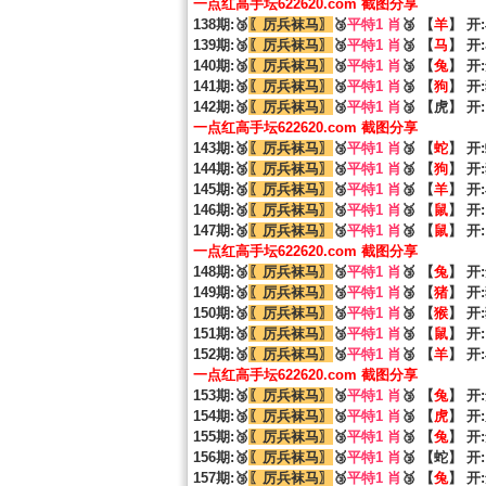
一点红高手坛622620.com 截图分享
138期:🥉
〖厉兵袜马〗
🥉
平特1 肖
🥉 【
羊
】 开
139期:🥉
〖厉兵袜马〗
🥉
平特1 肖
🥉 【
马
】 开
140期:🥉
〖厉兵袜马〗
🥉
平特1 肖
🥉 【
兔
】 开:
141期:🥉
〖厉兵袜马〗
🥉
平特1 肖
🥉 【
狗
】 开
142期:🥉
〖厉兵袜马〗
🥉
平特1 肖
🥉 【虎】 开
一点红高手坛622620.com 截图分享
143期:🥉
〖厉兵袜马〗
🥉
平特1 肖
🥉 【
蛇
】 开:
144期:🥉
〖厉兵袜马〗
🥉
平特1 肖
🥉 【
狗
】 开
145期:🥉
〖厉兵袜马〗
🥉
平特1 肖
🥉 【
羊
】 开
146期:🥉
〖厉兵袜马〗
🥉
平特1 肖
🥉 【
鼠
】 开
147期:🥉
〖厉兵袜马〗
🥉
平特1 肖
🥉 【
鼠
】 开
一点红高手坛622620.com 截图分享
148期:🥉
〖厉兵袜马〗
🥉
平特1 肖
🥉 【
兔
】 开:
149期:🥉
〖厉兵袜马〗
🥉
平特1 肖
🥉 【
猪
】 开:
150期:🥉
〖厉兵袜马〗
🥉
平特1 肖
🥉 【
猴
】 开
151期:🥉
〖厉兵袜马〗
🥉
平特1 肖
🥉 【
鼠
】 开
152期:🥉
〖厉兵袜马〗
🥉
平特1 肖
🥉 【
羊
】 开
一点红高手坛622620.com 截图分享
153期:🥉
〖厉兵袜马〗
🥉
平特1 肖
🥉 【
兔
】 开:
154期:🥉
〖厉兵袜马〗
🥉
平特1 肖
🥉 【
虎
】 开
155期:🥉
〖厉兵袜马〗
🥉
平特1 肖
🥉 【
兔
】 开
156期:🥉
〖厉兵袜马〗
🥉
平特1 肖
🥉 【蛇】 开
157期:🥉
〖厉兵袜马〗
🥉
平特1 肖
🥉 【
兔
】 开