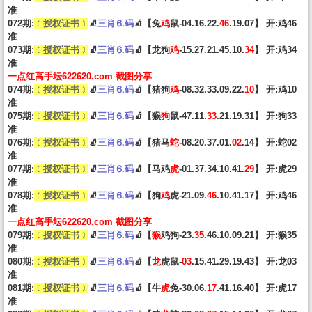
准
072期:
﹝授权证书﹞
🧦
三肖⒍码
🧦【兔
鸡
鼠-04.16.22.
46
.19.07】 开:鸡46
准
073期:
﹝授权证书﹞
🧦
三肖⒍码
🧦【龙狗
鸡
-15.27.21.45.10.
34
】 开:鸡34
准
一点红高手坛622620.com 截图分享
074期:
﹝授权证书﹞
🧦
三肖⒍码
🧦【猪狗
鸡
-08.32.33.09.22.
10
】 开:鸡10
准
075期:
﹝授权证书﹞
🧦
三肖⒍码
🧦【猴
狗
鼠-47.11.
33
.21.19.31】 开:狗33
准
076期:
﹝授权证书﹞
🧦
三肖⒍码
🧦【猪马
蛇
-08.20.37.01.
02
.14】 开:蛇02
准
077期:
﹝授权证书﹞
🧦
三肖⒍码
🧦【马鸡
虎
-01.37.34.10.41.
29
】 开:虎29
准
078期:
﹝授权证书﹞
🧦
三肖⒍码
🧦【狗
鸡
虎-21.09.
46
.10.41.17】 开:鸡46
准
一点红高手坛622620.com 截图分享
079期:
﹝授权证书﹞
🧦
三肖⒍码
🧦【
猴
鸡狗-23.
35
.46.10.09.21】 开:猴35
准
080期:
﹝授权证书﹞
🧦
三肖⒍码
🧦【
龙
虎鼠-
03
.15.41.29.19.43】 开:龙03
准
081期:
﹝授权证书﹞
🧦
三肖⒍码
🧦【牛
虎
兔-30.06.
17
.41.16.40】 开:虎17
准