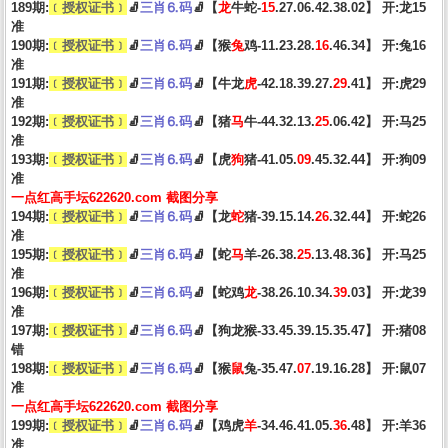
189期:
﹝授权证书﹞
🧦
三肖⒍码
🧦【
龙
牛蛇-
15
.27.06.42.38.02】 开:龙15
准
190期:
﹝授权证书﹞
🧦
三肖⒍码
🧦【猴
兔
鸡-11.23.28.
16
.46.34】 开:兔16
准
191期:
﹝授权证书﹞
🧦
三肖⒍码
🧦【牛龙
虎
-42.18.39.27.
29
.41】 开:虎29
准
192期:
﹝授权证书﹞
🧦
三肖⒍码
🧦【猪
马
牛-44.32.13.
25
.06.42】 开:马25
准
193期:
﹝授权证书﹞
🧦
三肖⒍码
🧦【虎
狗
猪-41.05.
09
.45.32.44】 开:狗09
准
一点红高手坛622620.com 截图分享
194期:
﹝授权证书﹞
🧦
三肖⒍码
🧦【龙
蛇
猪-39.15.14.
26
.32.44】 开:蛇26
准
195期:
﹝授权证书﹞
🧦
三肖⒍码
🧦【蛇
马
羊-26.38.
25
.13.48.36】 开:马25
准
196期:
﹝授权证书﹞
🧦
三肖⒍码
🧦【蛇鸡
龙
-38.26.10.34.
39
.03】 开:龙39
准
197期:
﹝授权证书﹞
🧦
三肖⒍码
🧦【狗龙猴-33.45.39.15.35.47】 开:猪08
错
198期:
﹝授权证书﹞
🧦
三肖⒍码
🧦【猴
鼠
兔-35.47.
07
.19.16.28】 开:鼠07
准
一点红高手坛622620.com 截图分享
199期:
﹝授权证书﹞
🧦
三肖⒍码
🧦【鸡虎
羊
-34.46.41.05.
36
.48】 开:羊36
准