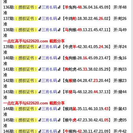
准
136期:
﹝授权证书﹞
🧦
三肖⒍码
🧦【
羊
兔狗-
48
.36.04.16.45.09】 开:羊48
准
137期:
﹝授权证书﹞
🧦
三肖⒍码
🧦【牛鸡
蛇
-18.30.22.46.
26
.02】 开:蛇26
准
138期:
﹝授权证书﹞
🧦
三肖⒍码
🧦【
马
狗猴-
49
.13.21.45.47.11】 开:马49
准
一点红高手坛622620.com 截图分享
139期:
﹝授权证书﹞
🧦
三肖⒍码
🧦【牛虎
羊
-42.30.41.05.
24
.36】 开:羊24
准
140期:
﹝授权证书﹞
🧦
三肖⒍码
🧦【
兔
狗猴-28.
16
.45.09.23.47】 开:兔16
准
141期:
﹝授权证书﹞
🧦
三肖⒍码
🧦【
狗
蛇虎-45.
33
.38.02.05.29】 开:狗33
准
142期:
﹝授权证书﹞
🧦
三肖⒍码
🧦【兔
猴
猪-04.28.47.
23
.20.44】 开:猴23
准
143期:
﹝授权证书﹞
🧦
三肖⒍码
🧦【羊
猪
马-48.12.20.
44
.37.13】 开:猪44
准
一点红高手坛622620.com 截图分享
144期:
﹝授权证书﹞
🧦
三肖⒍码
🧦【猴鸡
鼠
-35.11.46.10.19.
43
】 开:鼠43
准
145期:
﹝授权证书﹞
🧦
三肖⒍码
🧦【猴牛
虎
-47.23.30.42.41.
05
】 开:虎05
准
146期:
﹝授权证书﹞
🧦
三肖⒍码
🧦【
牛
猴狗-
42
.30.11.47.21.09】 开:牛42