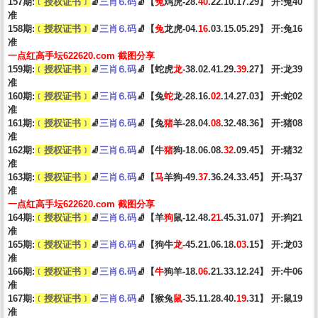
157期:
﹝授权证书﹞
🧦
三肖⒍码
🧦【
兔
鸡虎-28.
40
.22.10.17.29】 开:兔40
准
158期:
﹝授权证书﹞
🧦
三肖⒍码
🧦【
兔
龙虎-04.
16
.03.15.05.29】 开:兔16
准
一点红高手坛622620.com 截图分享
159期:
﹝授权证书﹞
🧦
三肖⒍码
🧦【蛇虎
龙
-38.02.41.29.
39
.27】 开:龙39
准
160期:
﹝授权证书﹞
🧦
三肖⒍码
🧦【兔
蛇
龙-28.16.
02
.14.27.03】 开:蛇02
准
161期:
﹝授权证书﹞
🧦
三肖⒍码
🧦【兔
猪
羊-28.04.
08
.32.48.36】 开:猪08
准
162期:
﹝授权证书﹞
🧦
三肖⒍码
🧦【牛
猪
狗-18.06.08.
32
.09.45】 开:猪32
准
163期:
﹝授权证书﹞
🧦
三肖⒍码
🧦【
马
羊狗-49.
37
.36.24.33.45】 开:马37
准
一点红高手坛622620.com 截图分享
164期:
﹝授权证书﹞
🧦
三肖⒍码
🧦【羊
狗
鼠-12.48.
21
.45.31.07】 开:狗21
准
165期:
﹝授权证书﹞
🧦
三肖⒍码
🧦【狗牛
龙
-45.21.06.18.
03
.15】 开:龙03
准
166期:
﹝授权证书﹞
🧦
三肖⒍码
🧦【
牛
狗羊-18.
06
.21.33.12.24】 开:牛06
准
167期:
﹝授权证书﹞
🧦
三肖⒍码
🧦【猴兔
鼠
-35.11.28.40.
19
.31】 开:鼠19
准