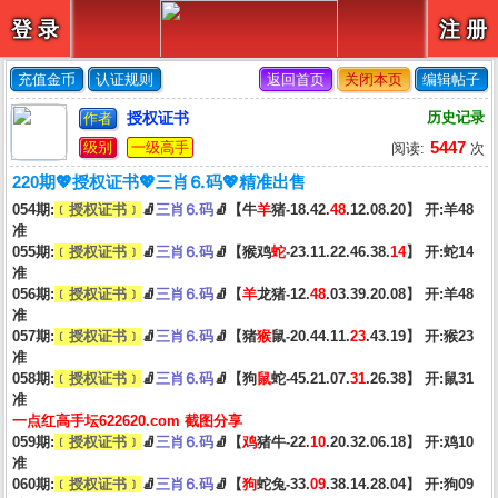
登 录
注 册
充值金币
认证规则
返回首页
关闭本页
编辑帖子
授权证书
历史记录
作者
5447
级别
一级高手
阅读:
次
220期💖授权证书💖三肖⒍码💖精准出售
054期:
﹝授权证书﹞
🧦
三肖⒍码
🧦【牛
羊
猪-18.42.
48
.12.08.20】 开:羊48
准
055期:
﹝授权证书﹞
🧦
三肖⒍码
🧦【猴鸡
蛇
-23.11.22.46.38.
14
】 开:蛇14
准
056期:
﹝授权证书﹞
🧦
三肖⒍码
🧦【
羊
龙猪-12.
48
.03.39.20.08】 开:羊48
准
057期:
﹝授权证书﹞
🧦
三肖⒍码
🧦【猪
猴
鼠-20.44.11.
23
.43.19】 开:猴23
准
058期:
﹝授权证书﹞
🧦
三肖⒍码
🧦【狗
鼠
蛇-45.21.07.
31
.26.38】 开:鼠31
准
一点红高手坛622620.com 截图分享
059期:
﹝授权证书﹞
🧦
三肖⒍码
🧦【
鸡
猪牛-22.
10
.20.32.06.18】 开:鸡10
准
060期:
﹝授权证书﹞
🧦
三肖⒍码
🧦【
狗
蛇兔-33.
09
.38.14.28.04】 开:狗09