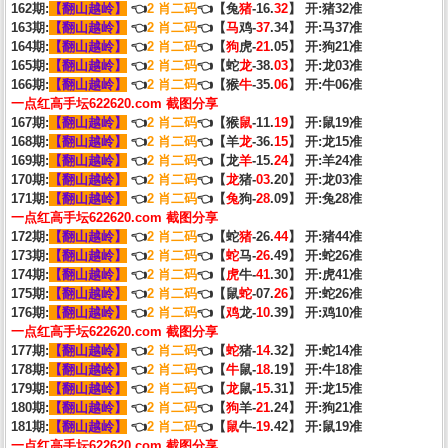
162期:
【翻山越岭】
👈
2 肖二码
👈【兔
猪
-16.
32
】 开:猪32准
163期:
【翻山越岭】
👈
2 肖二码
👈【
马
鸡-
37
.34】 开:马37准
164期:
【翻山越岭】
👈
2 肖二码
👈【
狗
虎-
21
.05】 开:狗21准
165期:
【翻山越岭】
👈
2 肖二码
👈【蛇
龙
-38.
03
】 开:龙03准
166期:
【翻山越岭】
👈
2 肖二码
👈【猴
牛
-35.
06
】 开:牛06准
一点红高手坛622620.com 截图分享
167期:
【翻山越岭】
👈
2 肖二码
👈【猴
鼠
-11.
19
】 开:鼠19准
168期:
【翻山越岭】
👈
2 肖二码
👈【羊
龙
-36.
15
】 开:龙15准
169期:
【翻山越岭】
👈
2 肖二码
👈【龙
羊
-15.
24
】 开:羊24准
170期:
【翻山越岭】
👈
2 肖二码
👈【
龙
猪-
03
.20】 开:龙03准
171期:
【翻山越岭】
👈
2 肖二码
👈【
兔
狗-
28
.09】 开:兔28准
一点红高手坛622620.com 截图分享
172期:
【翻山越岭】
👈
2 肖二码
👈【蛇
猪
-26.
44
】 开:猪44准
173期:
【翻山越岭】
👈
2 肖二码
👈【
蛇
马-
26
.49】 开:蛇26准
174期:
【翻山越岭】
👈
2 肖二码
👈【
虎
牛-
41
.30】 开:虎41准
175期:
【翻山越岭】
👈
2 肖二码
👈【鼠
蛇
-07.
26
】 开:蛇26准
176期:
【翻山越岭】
👈
2 肖二码
👈【
鸡
龙-
10
.39】 开:鸡10准
一点红高手坛622620.com 截图分享
177期:
【翻山越岭】
👈
2 肖二码
👈【
蛇
猪-
14
.32】 开:蛇14准
178期:
【翻山越岭】
👈
2 肖二码
👈【
牛
鼠-
18
.19】 开:牛18准
179期:
【翻山越岭】
👈
2 肖二码
👈【
龙
鼠-
15
.31】 开:龙15准
180期:
【翻山越岭】
👈
2 肖二码
👈【
狗
羊-
21
.24】 开:狗21准
181期:
【翻山越岭】
👈
2 肖二码
👈【
鼠
牛-
19
.42】 开:鼠19准
一点红高手坛622620.com 截图分享