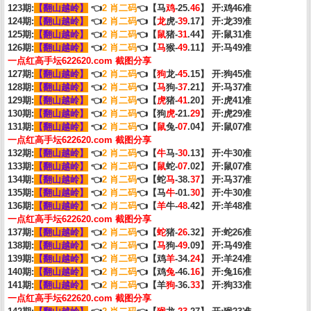
123期:
【翻山越岭】
👈
2 肖二码
👈【马
鸡
-25.
46
】 开:鸡46准
124期:
【翻山越岭】
👈
2 肖二码
👈【
龙
虎-
39
.17】 开:龙39准
125期:
【翻山越岭】
👈
2 肖二码
👈【
鼠
猪-
31
.44】 开:鼠31准
126期:
【翻山越岭】
👈
2 肖二码
👈【
马
猴-
49
.11】 开:马49准
一点红高手坛622620.com 截图分享
127期:
【翻山越岭】
👈
2 肖二码
👈【
狗
龙-
45
.15】 开:狗45准
128期:
【翻山越岭】
👈
2 肖二码
👈【
马
狗-
37
.21】 开:马37准
129期:
【翻山越岭】
👈
2 肖二码
👈【
虎
猪-
41
.20】 开:虎41准
130期:
【翻山越岭】
👈
2 肖二码
👈【狗
虎
-21.
29
】 开:虎29准
131期:
【翻山越岭】
👈
2 肖二码
👈【
鼠
兔-
07
.04】 开:鼠07准
一点红高手坛622620.com 截图分享
132期:
【翻山越岭】
👈
2 肖二码
👈【
牛
马-
30
.13】 开:牛30准
133期:
【翻山越岭】
👈
2 肖二码
👈【
鼠
蛇-
07
.02】 开:鼠07准
134期:
【翻山越岭】
👈
2 肖二码
👈【蛇
马
-38.
37
】 开:马37准
135期:
【翻山越岭】
👈
2 肖二码
👈【马
牛
-01.
30
】 开:牛30准
136期:
【翻山越岭】
👈
2 肖二码
👈【
羊
牛-
48
.42】 开:羊48准
一点红高手坛622620.com 截图分享
137期:
【翻山越岭】
👈
2 肖二码
👈【
蛇
猪-
26
.32】 开:蛇26准
138期:
【翻山越岭】
👈
2 肖二码
👈【
马
狗-
49
.09】 开:马49准
139期:
【翻山越岭】
👈
2 肖二码
👈【鸡
羊
-34.
24
】 开:羊24准
140期:
【翻山越岭】
👈
2 肖二码
👈【鸡
兔
-46.
16
】 开:兔16准
141期:
【翻山越岭】
👈
2 肖二码
👈【羊
狗
-36.
33
】 开:狗33准
一点红高手坛622620.com 截图分享