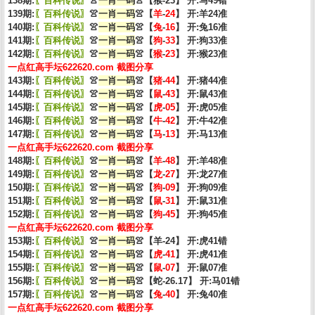
138期:
〖百科传说〗
👚
一肖一码
👚【猴-23】 开:马49错
139期:
〖百科传说〗
👚
一肖一码
👚【
羊
-
24
】 开:羊24准
140期:
〖百科传说〗
👚
一肖一码
👚【
兔
-
16
】 开:兔16准
141期:
〖百科传说〗
👚
一肖一码
👚【
狗
-
33
】 开:狗33准
142期:
〖百科传说〗
👚
一肖一码
👚【
猴
-
23
】 开:猴23准
一点红高手坛622620.com 截图分享
143期:
〖百科传说〗
👚
一肖一码
👚【
猪
-
44
】 开:猪44准
144期:
〖百科传说〗
👚
一肖一码
👚【
鼠
-
43
】 开:鼠43准
145期:
〖百科传说〗
👚
一肖一码
👚【
虎
-
05
】 开:虎05准
146期:
〖百科传说〗
👚
一肖一码
👚【
牛
-
42
】 开:牛42准
147期:
〖百科传说〗
👚
一肖一码
👚【
马
-
13
】 开:马13准
一点红高手坛622620.com 截图分享
148期:
〖百科传说〗
👚
一肖一码
👚【
羊
-
48
】 开:羊48准
149期:
〖百科传说〗
👚
一肖一码
👚【
龙
-
27
】 开:龙27准
150期:
〖百科传说〗
👚
一肖一码
👚【
狗
-
09
】 开:狗09准
151期:
〖百科传说〗
👚
一肖一码
👚【
鼠
-
31
】 开:鼠31准
152期:
〖百科传说〗
👚
一肖一码
👚【
狗
-
45
】 开:狗45准
一点红高手坛622620.com 截图分享
153期:
〖百科传说〗
👚
一肖一码
👚【羊-24】 开:虎41错
154期:
〖百科传说〗
👚
一肖一码
👚【
虎
-
41
】 开:虎41准
155期:
〖百科传说〗
👚
一肖一码
👚【
鼠
-
07
】 开:鼠07准
156期:
〖百科传说〗
👚
一肖一码
👚【蛇-26.17】 开:马01错
157期:
〖百科传说〗
👚
一肖一码
👚【
兔
-
40
】 开:兔40准
一点红高手坛622620.com 截图分享