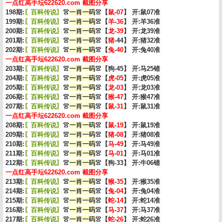
一点红高手坛622620.com 截图分享
198期:
〖百科传说〗
👚
一肖一码
👚【
鼠
-
07
】 开:鼠07准
199期:
〖百科传说〗
👚
一肖一码
👚【
羊
-
36
】 开:羊36准
200期:
〖百科传说〗
👚
一肖一码
👚【
龙
-
39
】 开:龙39准
201期:
〖百科传说〗
👚
一肖一码
👚【
猪
-44】 开:猪32准
202期:
〖百科传说〗
👚
一肖一码
👚【
兔
-
40
】 开:兔40准
一点红高手坛622620.com 截图分享
203期:
〖百科传说〗
👚
一肖一码
👚【狗-45】 开:马25错
204期:
〖百科传说〗
👚
一肖一码
👚【
虎
-
05
】 开:虎05准
205期:
〖百科传说〗
👚
一肖一码
👚【
龙
-
03
】 开:龙03准
206期:
〖百科传说〗
👚
一肖一码
👚【
猴
-
47
】 开:猴47准
207期:
〖百科传说〗
👚
一肖一码
👚【
鼠
-
31
】 开:鼠31准
一点红高手坛622620.com 截图分享
208期:
〖百科传说〗
👚
一肖一码
👚【
鼠
-
19
】 开:鼠19准
209期:
〖百科传说〗
👚
一肖一码
👚【
猪
-
08
】 开:猪08准
210期:
〖百科传说〗
👚
一肖一码
👚【
马
-
49
】 开:马49准
211期:
〖百科传说〗
👚
一肖一码
👚【
马
-
01
】 开:马01准
212期:
〖百科传说〗
👚
一肖一码
👚【狗-33】 开:牛06错
一点红高手坛622620.com 截图分享
213期:
〖百科传说〗
👚
一肖一码
👚【
猴
-
35
】 开:猴35准
214期:
〖百科传说〗
👚
一肖一码
👚【
兔
-
04
】 开:兔04准
215期:
〖百科传说〗
👚
一肖一码
👚【
蛇
-
14
】 开:蛇14准
216期:
〖百科传说〗
👚
一肖一码
👚【
马
-
37
】 开:马37准
217期:
〖百科传说〗
👚
一肖一码
👚【
蛇
-
26
】 开:蛇26准